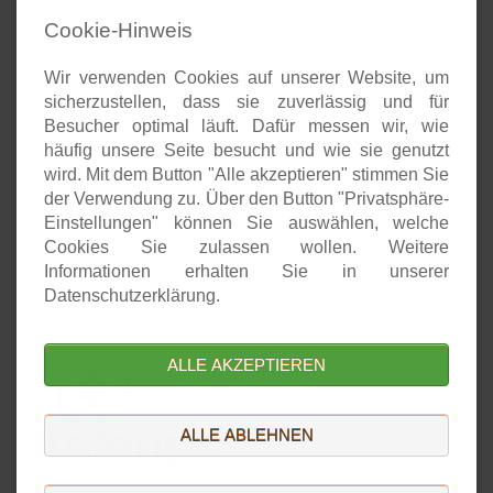
Cookie-Hinweis
VoIP über UCS: Asterisk4UCS
Telefonanlage (Server)
Wir verwenden Cookies auf unserer Website, um
Gateways
sicherzustellen, dass sie zuverlässig und für
Endgeräte
Besucher optimal läuft. Dafür messen wir, wie
häufig unsere Seite besucht und wie sie genutzt
wird. Mit dem Button "Alle akzeptieren" stimmen Sie
DECOIT GmbH
der Verwendung zu. Über den Button "Privatsphäre-
Einstellungen" können Sie auswählen, welche
DECOIT Home
Cookies Sie zulassen wollen. Weitere
Über die DECOIT
Informationen erhalten Sie in unserer
Datenschutzerklärung.
Professioneller Einsatz von
ALLE AKZEPTIEREN
ALLE ABLEHNEN