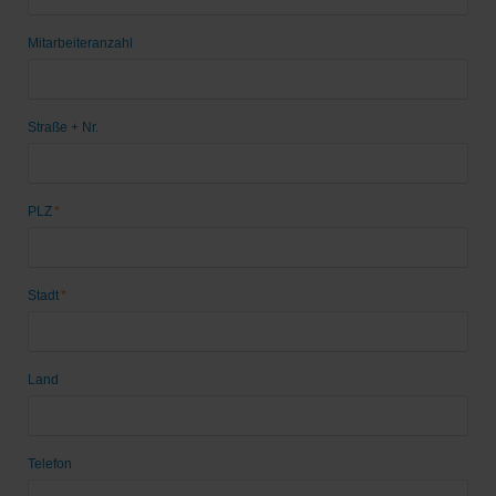
Mitarbeiteranzahl
Straße + Nr.
Pflichtfeld
PLZ
*
Pflichtfeld
Stadt
*
Land
Telefon