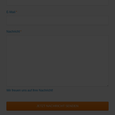
Pflichtfeld
E-Mail
*
Pflichtfeld
Nachricht
*
Wir freuen uns auf Ihre Nachricht!
JETZT NACHRICHT SENDEN