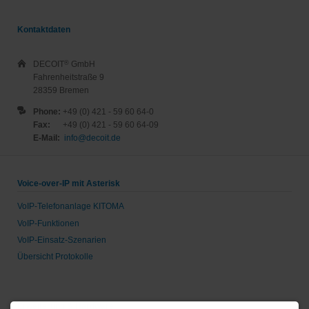
Kontaktdaten
DECOIT
GmbH
®
Fahrenheitstraße 9
28359 Bremen
Phone:
+49 (0) 421 - 59 60 64-0
Fax:
+49 (0) 421 - 59 60 64-09
E-Mail:
info@decoit.de
Voice-over-IP mit Asterisk
VoIP-Telefonanlage KITOMA
VoIP-Funktionen
VoIP-Einsatz-Szenarien
Übersicht Protokolle
Erweiterung & Hardware